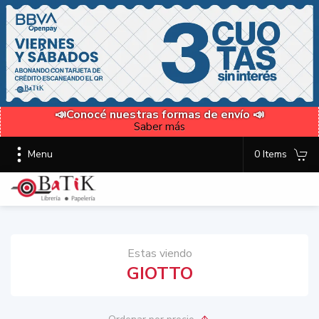
📣Conocé nuestras formas de envío 📣
Saber más
Menu
0 Items
Estas viendo
GIOTTO