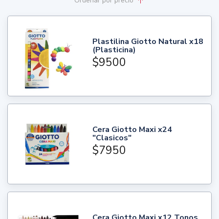
Ordenar
por precio
Plastilina Giotto Natural x18
(Plasticina)
$9500
Cera Giotto Maxi x24
"Clasicos"
$7950
Cera Giotto Maxi x12 Tonos