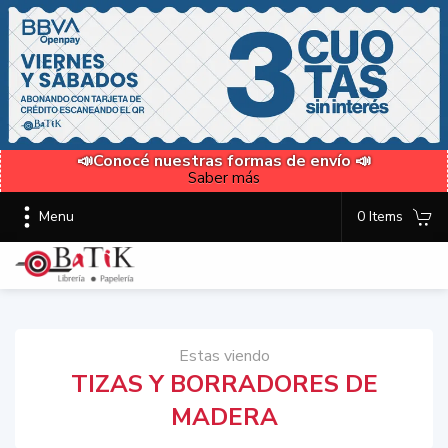
📣Conocé nuestras formas de envío 📣
Saber más
Menu
0 Items
Estas viendo
TIZAS Y BORRADORES DE
MADERA