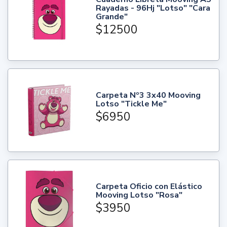
Rayadas - 96Hj "Lotso" "Cara
Grande"
$12500
Carpeta Nº3 3x40 Mooving
Lotso "Tickle Me"
$6950
Carpeta Oficio con Elástico
Mooving Lotso "Rosa"
$3950