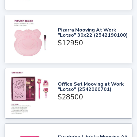
Pizarra Mooving At Work
"Lotso" 30x22 (2542190100)
$12950
Office Set Mooving at Work
"Lotso" (2542060701)
$28500
Cuaderno Libreta Mooving A5