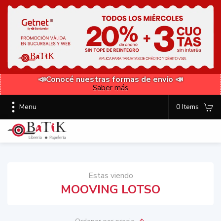
📣Conocé nuestras formas de envío 📣
Saber más
Menu
0 Items
Estas viendo
MOOVING LOTSO