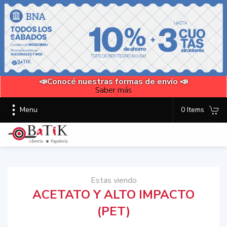
📣Conocé nuestras formas de envío 📣
Saber más
Menu
0 Items
Estas viendo
ACETATO Y ALTO IMPACTO
(PET)