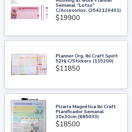
Mooving at work Planner
Semanal "Lotso"
C/Accesorios. (2542120401)
$19900
Planner Org. Ibi Craft Spirit
52Hj C/Stickers (115200)
$11850
Pizarra Magnética Ibi Craft
Planificador Semanal
30x30cm (685033)
$18500