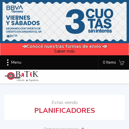
📣Conocé nuestras formas de envío 📣
Saber más
Menu
0 Items
Estas viendo
PLANIFICADORES