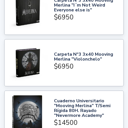
Carpeta Nº3 3x40 Mooving
Merlina "I´m Not Weird
Everyone else is"
$6950
Carpeta Nº3 3x40 Mooving
Merlina "Violonchelo"
$6950
Cuaderno Universitario
"Mooving Merlina" T/Semi
Rígida 80H. Rayado
"Nevermore Academy"
$14500