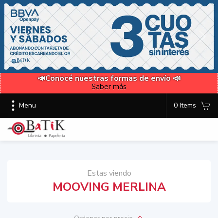
📣Conocé nuestras formas de envío 📣
Saber más
Menu
0 Items
Estas viendo
MOOVING MERLINA