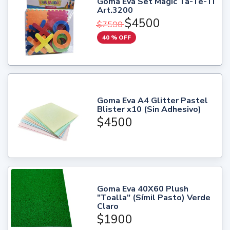
Goma Eva Set Magic Ta-Te-Ti
Art.3200
$4500
$7500
40 % OFF
Goma Eva A4 Glitter Pastel
Blister x10 (Sin Adhesivo)
$4500
Goma Eva 40X60 Plush
"Toalla" (Símil Pasto) Verde
Claro
$1900