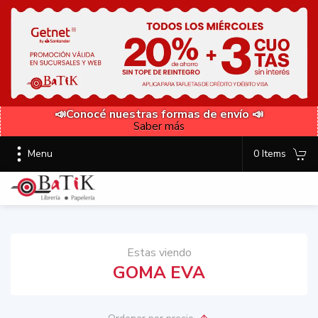
📣Conocé nuestras formas de envío 📣
Saber más
Menu
0 Items
Estas viendo
GOMA EVA