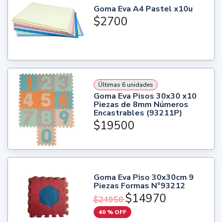
Goma Eva A4 Pastel x10u
$2700
Últimas 6 unidades
Goma Eva Pisos 30x30 x10
Piezas de 8mm Números
Encastrables (93211P)
$19500
Goma Eva Piso 30x30cm 9
Piezas Formas N°93212
$14970
$24950
40 % OFF