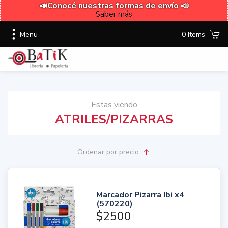
📣Conocé nuestras formas de envío 📣
Saber más
Menu
0 Items
Estas viendo
ATRILES/PIZARRAS
Ordenar
por precio
Marcador Pizarra Ibi x4
(570220)
$2500