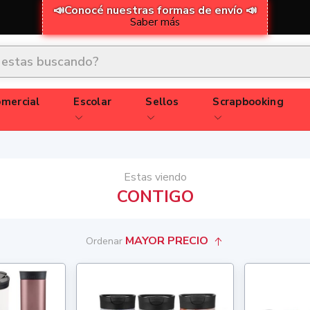
📣Conocé nuestras formas de envío 📣
Saber más
mercial
Escolar
Sellos
Scrapbooking
Estas viendo
CONTIGO
MAYOR PRECIO
Ordenar