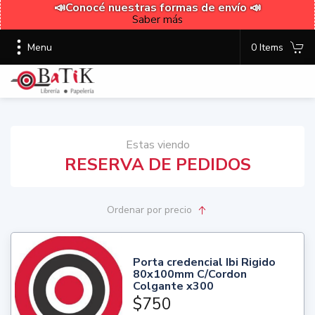
📣Conocé nuestras formas de envío 📣
Saber más
Menu
0 Items
Estas viendo
RESERVA DE PEDIDOS
Ordenar
por precio
Porta credencial Ibi Rigido
80x100mm C/Cordon
Colgante x300
$750