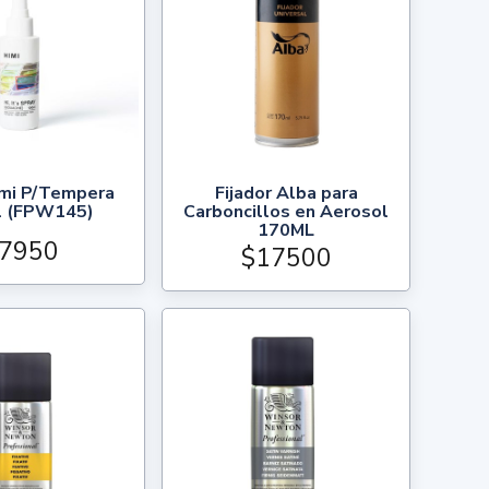
imi P/Tempera
Fijador Alba para
 (FPW145)
Carboncillos en Aerosol
170ML
7950
$17500