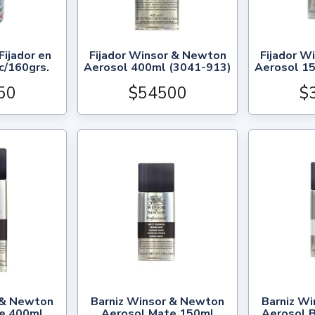
 Fijador en
Fijador Winsor & Newton
Fijador W
c/160grs.
Aerosol 400ml (3041-913)
Aerosol 1
50
$54500
$
 & Newton
Barniz Winsor & Newton
Barniz W
e 400ml
Aerosol Mate 150ml
Aerosol B