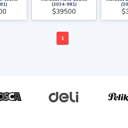
81)
(3034-981)
(3
00
$39500
$
1