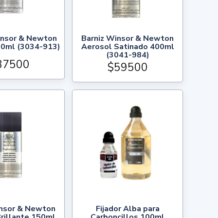
insor & Newton
Barniz Winsor & Newton
50ml (3034-913)
Aerosol Satinado 400ml
(3041-984)
37500
$59500
insor & Newton
Fijador Alba para
rillante 150ml
Carboncillos 100ml