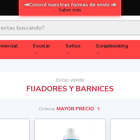
📣Conocé nuestras formas de envío 📣
Saber más
mercial
Escolar
Sellos
Scrapbooking
Estas viendo
FIJADORES Y BARNICES
MAYOR PRECIO
Ordenar