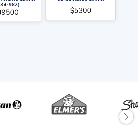
034-982)
$5300
39500