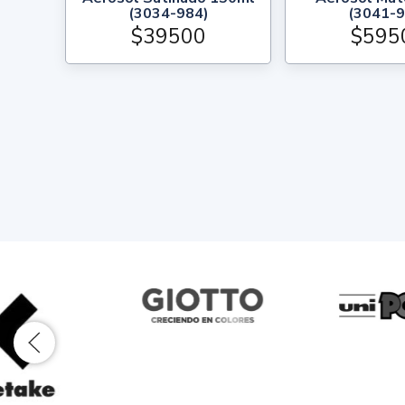
(3034-984)
(3041-9
$39500
$595