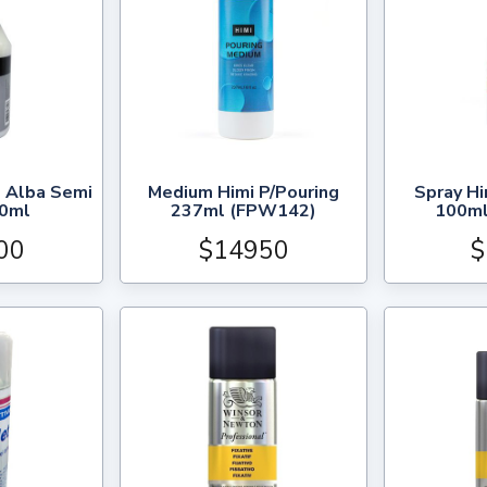
m Alba Semi
Medium Himi P/Pouring
Spray H
0ml
237ml (FPW142)
100ml
00
$14950
$