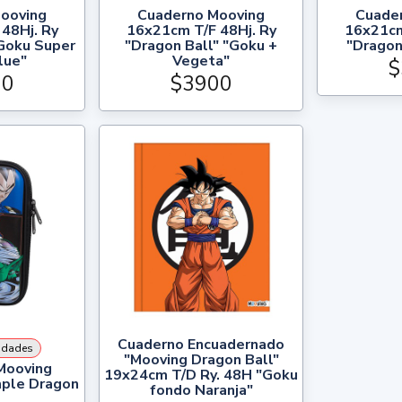
ooving
Cuaderno Mooving
Cuade
48Hj. Ry
16x21cm T/F 48Hj. Ry
16x21cm
"Goku Super
"Dragon Ball" "Goku +
"Dragon
lue"
Vegeta"
$
00
$3900
Cuaderno Encuadernado
idades
"Mooving Dragon Ball"
Mooving
19x24cm T/D Ry. 48H "Goku
mple Dragon
fondo Naranja"