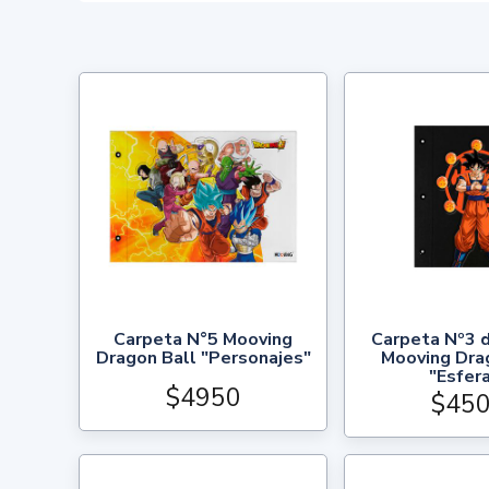
Carpeta N°5 Mooving
Carpeta Nº3 
Dragon Ball "Personajes"
Mooving Dra
"Esfer
$4950
$45