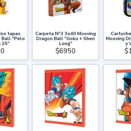
dos tapas
Carpeta Nº3 3x40 Mooving
Cartuche
 Ball "Pelo
Dragon Ball "Goku + Shen
Mooving Dr
 25"
Long"
y 
00
$6950
$