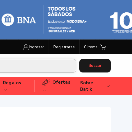
Ingresar
Registrarse
0 Items
Buscar
Ofertas
Regalos
Sobre
Batik