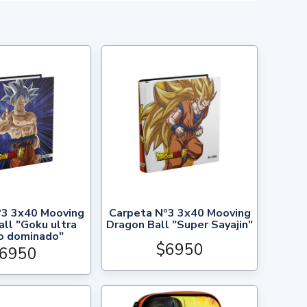
º3 3x40 Mooving
Carpeta Nº3 3x40 Mooving
ll "Goku ultra
Dragon Ball "Super Sayajin"
to dominado"
$6950
6950