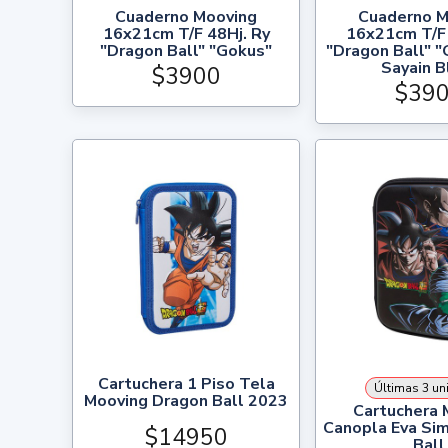
Cuaderno Mooving
Cuaderno M
16x21cm T/F 48Hj. Ry
16x21cm T/F 
"Dragon Ball" "Gokus"
"Dragon Ball" 
Sayain B
$3900
$39
Cartuchera 1 Piso Tela
Últimas 3 un
Mooving Dragon Ball 2023
Cartuchera 
Canopla Eva Si
$14950
Ball