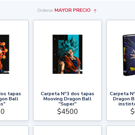
MAYOR PRECIO
Ordenar
dos tapas
Carpeta Nº3 dos tapas
Carpeta N
gon Ball
Mooving Dragon Ball
Dragon Ba
as"
"Super"
instin
00
$4500
$