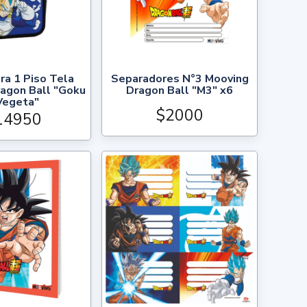
ra 1 Piso Tela
Separadores N°3 Mooving
agon Ball "Goku
Dragon Ball "M3" x6
Vegeta"
$2000
14950