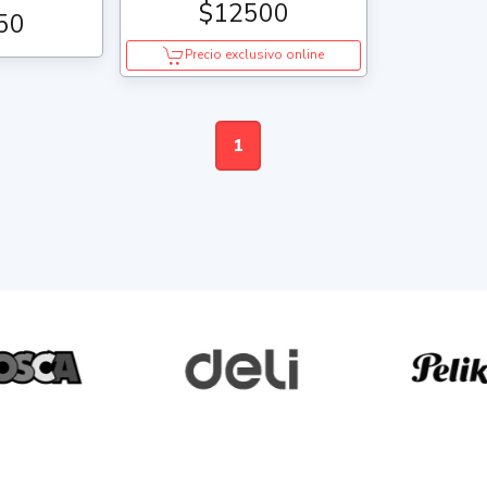
$12500
50
Precio exclusivo online
1