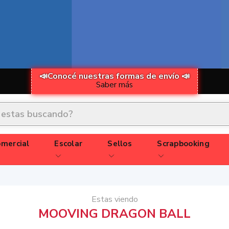
📣Conocé nuestras formas de envío 📣
Saber más
mercial
Escolar
Sellos
Scrapbooking
Estas viendo
MOOVING DRAGON BALL