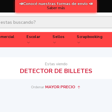
📣Conocé nuestras formas de envío 📣
Saber más
mercial
Escolar
Sellos
Scrapbooking
Estas viendo
DETECTOR DE BILLETES
MAYOR PRECIO
Ordenar