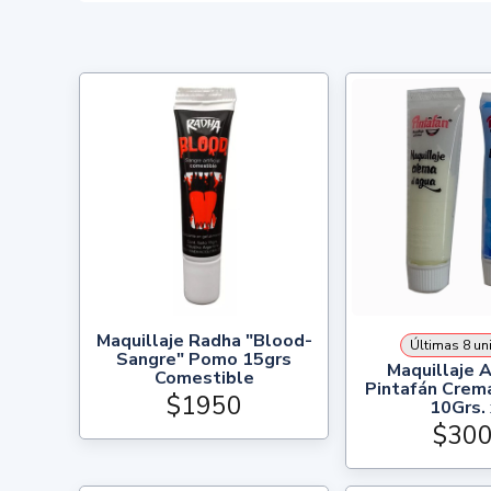
Maquillaje Radha "Blood-
Últimas 8 un
Sangre" Pomo 15grs
Maquillaje A
Comestible
Pintafán Crem
$1950
10Grs.
$30