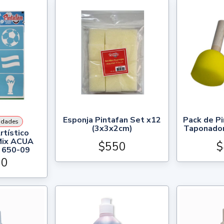
Esponja Pintafan Set x12
Pack de Pi
idades
(3x3x2cm)
Taponador
rtístico
 Mix ACUA
$550
$
 650-09
00