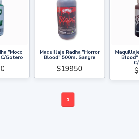
dha "Moco
Maquillaje Radha "Horror
Maquillaj
 C/Gotero
Blood" 500ml Sangre
Blood"
C
00
$19950
$
1