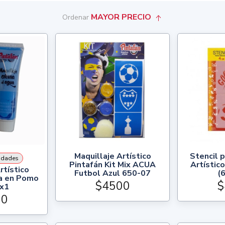
MAYOR PRECIO
Ordenar
Maquillaje Artístico
Stencil p
idades
Pintafán Kit Mix ACUA
Artístico
rtístico
Futbol Azul 650-07
(
a en Pomo
$4500
$
 x1
00