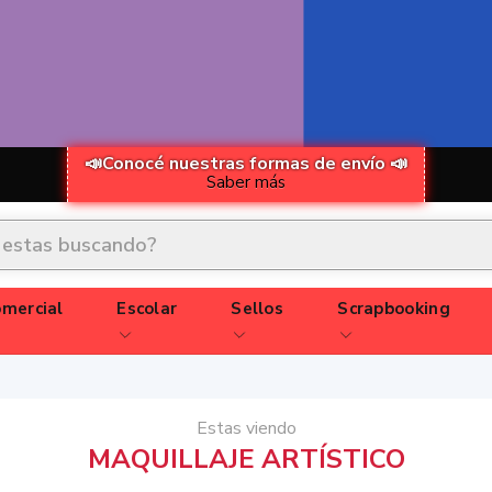
📣Conocé nuestras formas de envío 📣
Saber más
mercial
Escolar
Sellos
Scrapbooking
Estas viendo
MAQUILLAJE ARTÍSTICO