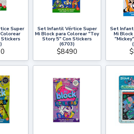
rtice Super
Set Infantil Vértice Super
Set Infant
 Colorear
Mi Block para Colorear "Toy
Mi Block
 Stickers
Story 5" Con Stickers
"Mickey"
)
(6703)
90
$8490
$