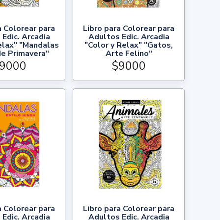
a Colorear para
Libro para Colorear para
Edic. Arcadia
Adultos Edic. Arcadia
elax" "Mandalas
"Color y Relax" "Gatos,
de Primavera"
Arte Felino"
9000
$9000
a Colorear para
Libro para Colorear para
Edic. Arcadia
Adultos Edic. Arcadia