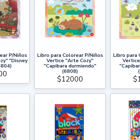
rear P/Niños
Libro para Colorear P/Niños
Libro para 
ozy" "Disney
Vertice "Arte Cozy"
Vertice
6804)
"Capibara durmiendo"
"Capiba
(6808)
00
$12000
$