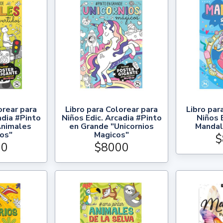
orear para
Libro para Colorear para
Libro par
adia #Pinto
Niños Edic. Arcadia #Pinto
Niños E
Animales
en Grande "Unicornios
Mandal
dos"
Magicos"
$
00
$8000