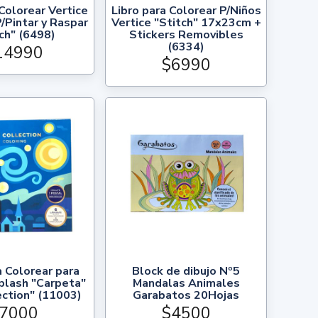
Colorear Vertice
Libro para Colorear P/Niños
/Pintar y Raspar
Vertice "Stitch" 17x23cm +
ch" (6498)
Stickers Removibles
(6334)
14990
$6990
a Colorear para
Block de dibujo Nº5
plash "Carpeta"
Mandalas Animales
ection" (11003)
Garabatos 20Hojas
7000
$4500