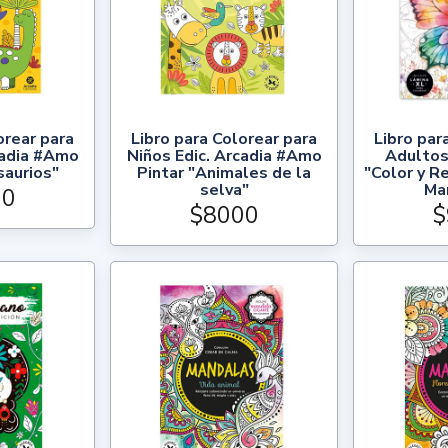
orear para
Libro para Colorear para
Libro par
cadia #Amo
Niños Edic. Arcadia #Amo
Adultos 
saurios"
Pintar "Animales de la
"Color y Re
selva"
Ma
00
$8000
$