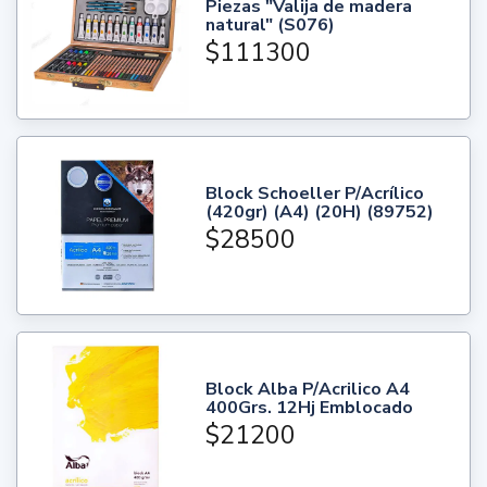
Piezas "Valija de madera
natural" (S076)
$111300
Block Schoeller P/Acrílico
(420gr) (A4) (20H) (89752)
$28500
Block Alba P/Acrilico A4
400Grs. 12Hj Emblocado
$21200