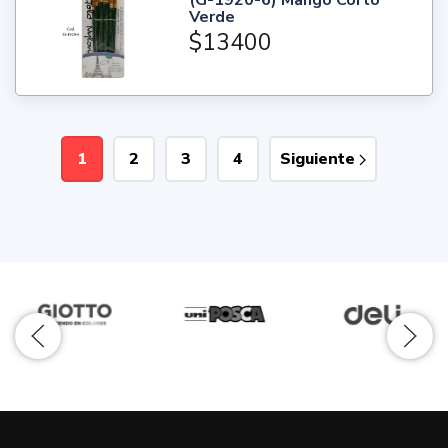
(G-1920-6) Mango Corto
Verde
$13400
1
2
3
4
Siguiente