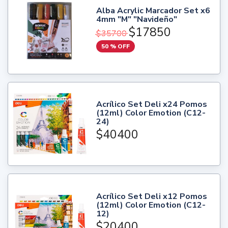
Alba Acrylic Marcador Set x6
4mm "M" "Navideño"
$17850
$35700
50 % OFF
Acrílico Set Deli x24 Pomos
(12ml) Color Emotion (C12-
24)
$40400
Acrílico Set Deli x12 Pomos
(12ml) Color Emotion (C12-
12)
$20400