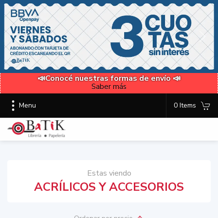
📣Conocé nuestras formas de envío 📣
Saber más
Menu
0 Items
Estas viendo
ACRÍLICOS Y ACCESORIOS