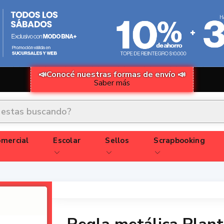
📣Conocé nuestras formas de envío 📣
Saber más
mercial
Escolar
Sellos
Scrapbooking