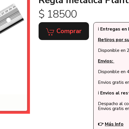
Regla metálica Plan
$ 18500
ℹ️
Entregas en 
Comprar
Retiros por su
Disponible en 2
Envios:
Disponible en 4
Envios gratis 
ℹ️
Envios al res
Despacho al cor
Envios gratis 
👉
Más Info