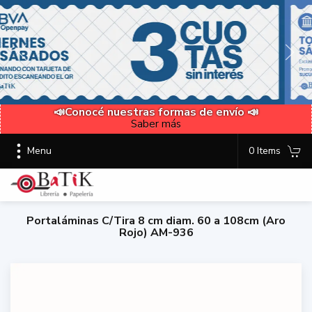
📣Conocé nuestras formas de envío 📣
Saber más
Menu
0 Items
Portaláminas C/Tira 8 cm diam. 60 a 108cm (Aro
Rojo) AM-936