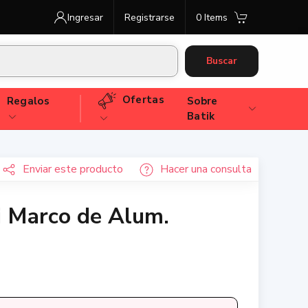
Ingresar
Registrarse
0 Items
Buscar
Ofertas
Regalos
Sobre
Batik
Enviar
este producto
Hacer una consulta
i Marco de Alum.