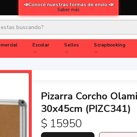
📣Conocé nuestras formas de envío 📣
Saber más
mercial
Escolar
Sellos
Scrapbooking
Pizarra Corcho Olam
30x45cm (PIZC341)
$ 15950