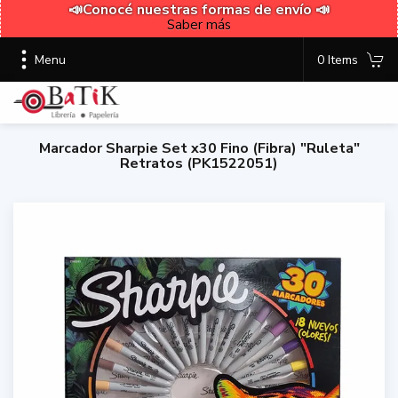
📣Conocé nuestras formas de envío 📣
Saber más
Menu
0 Items
Marcador Sharpie Set x30 Fino (Fibra) "Ruleta"
Retratos (PK1522051)