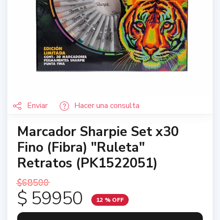
Enviar
Hacer una consulta
Marcador Sharpie Set x30
Fino (Fibra) "Ruleta"
Retratos (PK1522051)
$68500
$ 59950
12
% OFF