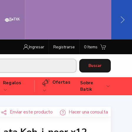
Ingresar
Registrarse
0 Items
Buscar
Ofertas
Regalos
Sobre
Batik
Enviar
este producto
Hacer una consulta