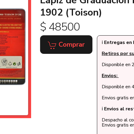
Lápiz de Graduación 
1902 (Toison)
$ 48500
ℹ️
Entregas en 
Comprar
Retiros por su
Disponible en 2
Envios:
Disponible en 4
Envios gratis 
ℹ️
Envios al res
Despacho al cor
Envios gratis 