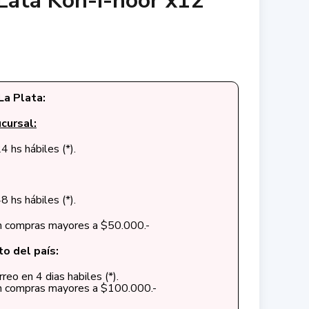
Lata Koh-i-noor x12
La Plata:
cursal:
4 hs hábiles (*).
8 hs hábiles (*).
en compras mayores a $50.000.-
to del país:
reo en 4 dias habiles (*).
en compras mayores a $100.000.-