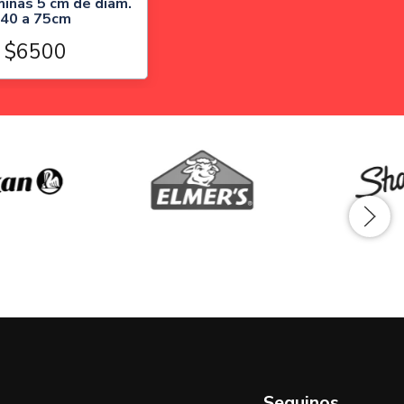
inas 5 cm de diam.
40 a 75cm
$6500
Seguinos