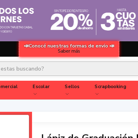
📣Conocé nuestras formas de envío 📣
Saber más
mercial
Escolar
Sellos
Scrapbooking