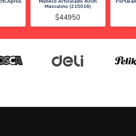
cm.Aprox.
Muñeco Articulado 40cm
Portalám
Masculino (215016)
0
$44950