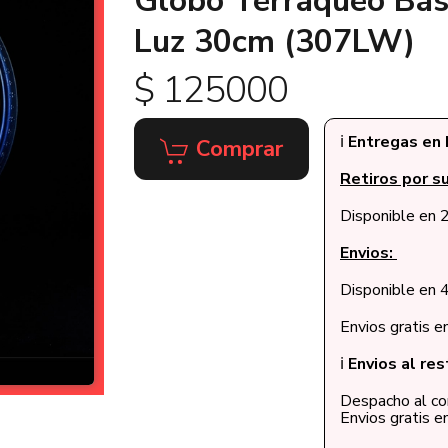
Globo Terráqueo Base
Luz 30cm (307LW)
$ 125000
ℹ️
Entregas en 
Comprar
Retiros por su
Disponible en 2
Envios:
Disponible en 4
Envios gratis 
ℹ️
Envios al res
Despacho al cor
Envios gratis 