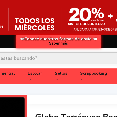
📣Conocé nuestras formas de envío 📣
Saber más
mercial
Escolar
Sellos
Scrapbooking