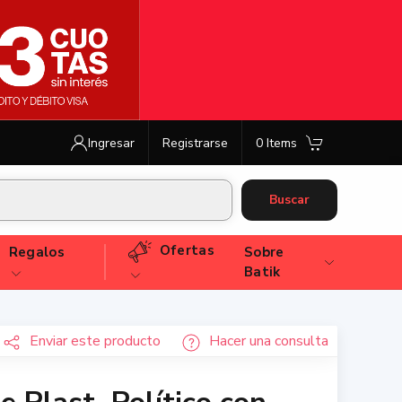
Ingresar
Registrarse
0 Items
Buscar
Ofertas
Regalos
Sobre
Batik
Enviar
este producto
Hacer una consulta