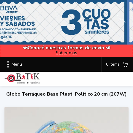
📣Conocé nuestras formas de envío 📣
Saber más
Menu
0 Items
Globo Terráqueo Base Plast. Político 20 cm (207W)