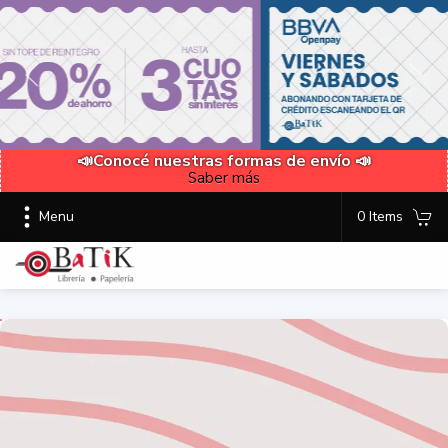
📣Conocé nuestras formas de envío 📣
Saber más
Menu
0 Items