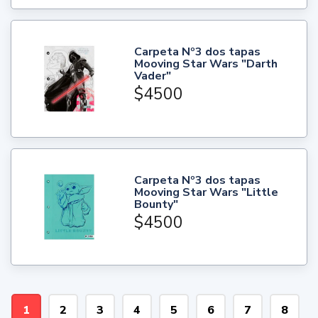
Carpeta Nº3 dos tapas
Mooving Star Wars "Darth
Vader"
$4500
Carpeta Nº3 dos tapas
Mooving Star Wars "Little
Bounty"
$4500
1
2
3
4
5
6
7
8