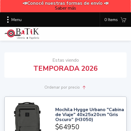
📣Conocé nuestras formas de envío 📣
Saber más
Menu
0 Items
Estas viendo
TEMPORADA 2026
Ordenar
por precio
Mochila Hygge Urbano "Cabina
de Viaje" 40x25x20cm "Gris
Oscuro" (H3050)
$64950