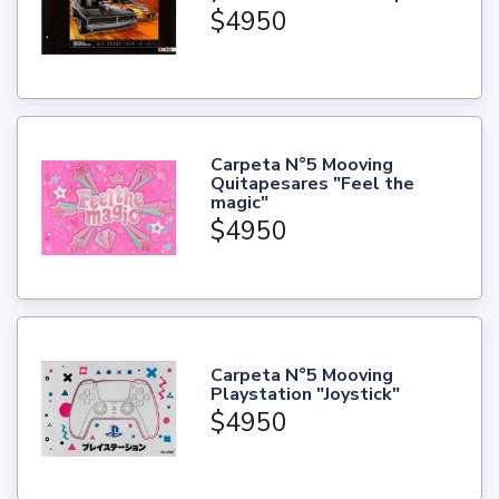
$4950
Carpeta N°5 Mooving
Quitapesares "Feel the
magic"
$4950
Carpeta N°5 Mooving
Playstation "Joystick"
$4950