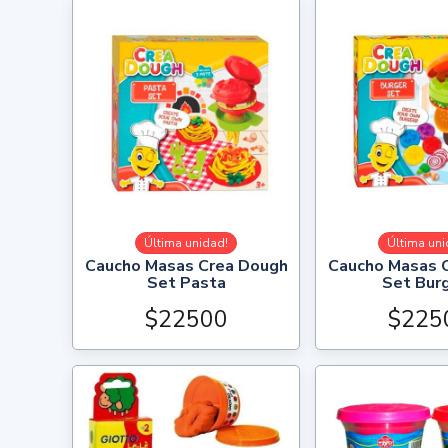
Última unidad!
Última uni
Caucho Masas Crea Dough
Caucho Masas 
Set Pasta
Set Bur
$22500
$225