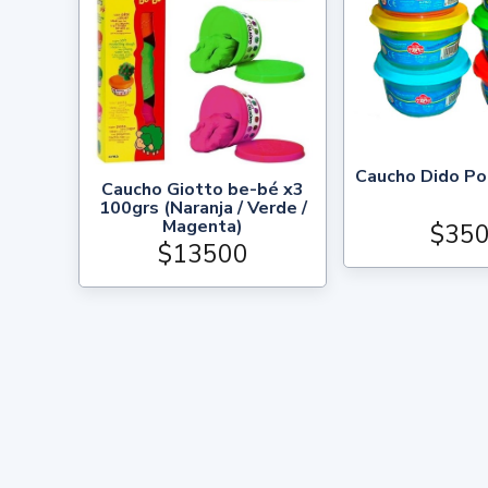
Caucho Dido Po
Caucho Giotto be-bé x3
100grs (Naranja / Verde /
Magenta)
$35
$13500