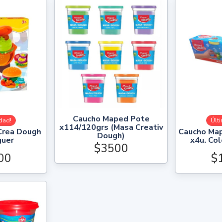
Caucho Maped Pote
dad!
Últ
x114/120grs (Masa Creativ
Crea Dough
Caucho Ma
Dough)
guer
x4u. Col
$3500
00
$