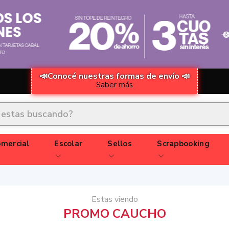
📣Conocé nuestras formas de envío 📣
Saber más
mercial
Escolar
Sellos
Scrapbooking
Estas viendo
PROMO CAUCHO