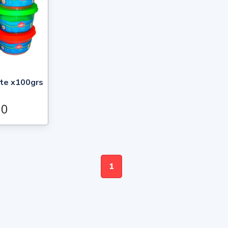
te x100grs
00
1