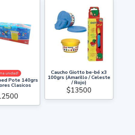
Caucho Giotto be-bé x3
ima unidad!
100grs (Amarillo / Celeste
ped Pote 140grs
/ Rojo)
ores Clasicos
$13500
12500