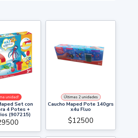
ima unidad!
Últimas 2 unidades
Maped Set con
Caucho Maped Pote 140grs
ra 4 Potes +
x4u Fluo
ios (907215)
$12500
29500