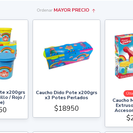
MAYOR PRECIO
Ordenar
te x200grs
Caucho Dido Pote x200grs
Últ
lo / Rojo /
x3 Potes Perlados
Caucho 
e)
Extruso
$18950
50
Accesor
$