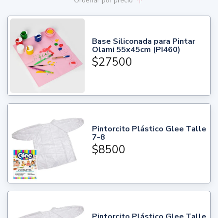
Ordenar
por precio
Base Siliconada para Pintar
Olami 55x45cm (PI460)
$27500
Pintorcito Plástico Glee Talle
7-8
$8500
Pintorcito Plástico Glee Talle