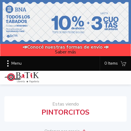
📣Conocé nuestras formas de envío 📣
Saber más
Menu
0 Items
Estas viendo
PINTORCITOS