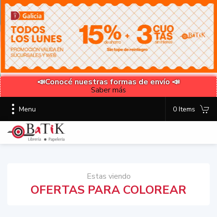
📣Conocé nuestras formas de envío 📣
Saber más
Menu
0 Items
Estas viendo
OFERTAS PARA COLOREAR