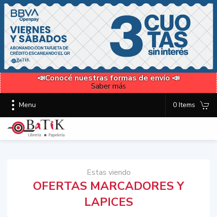
📣Conocé nuestras formas de envío 📣
Saber más
Menu
0 Items
Estas viendo
OFERTAS MARCADORES Y
LAPICES