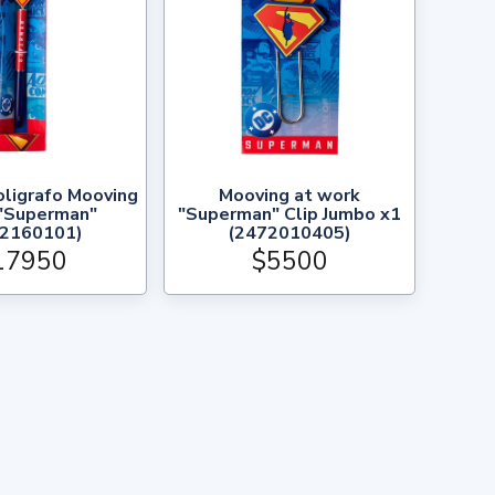
oligrafo Mooving
Mooving at work
Superman"
"Superman" Clip Jumbo x1
72160101)
(2472010405)
17950
$5500