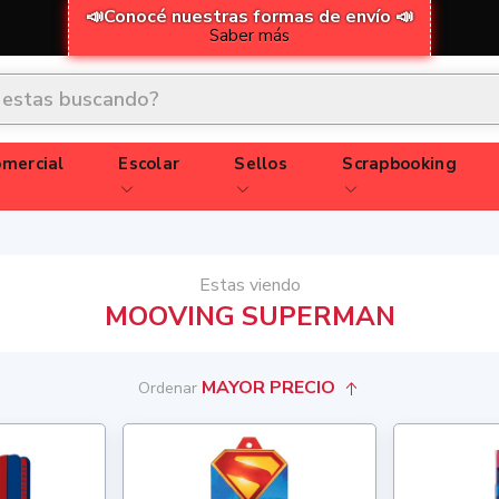
📣Conocé nuestras formas de envío 📣
Saber más
mercial
Escolar
Sellos
Scrapbooking
Estas viendo
MOOVING SUPERMAN
MAYOR PRECIO
Ordenar