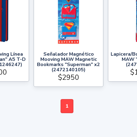
ing Línea
Señalador Magnético
Lapicera/B
an" A5 T-D
Mooving MAW Magnetic
MAW "
(1246247)
Bookmarks "Superman" x2
(24
(2472140105)
00
$
$2950
1