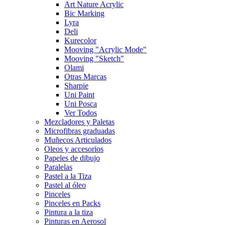
Art Nature Acrylic
Bic Marking
Lyra
Deli
Kurecolor
Mooving "Acrylic Mode"
Mooving "Sketch"
Olami
Otras Marcas
Sharpie
Uni Paint
Uni Posca
Ver Todos
Mezcladores y Paletas
Microfibras graduadas
Muñecos Articulados
Oleos y accesorios
Papeles de dibujo
Paralelas
Pastel a la Tiza
Pastel al óleo
Pinceles
Pinceles en Packs
Pintura a la tiza
Pinturas en Aerosol