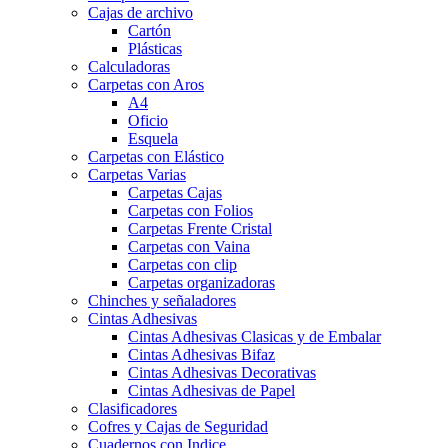
Cajas de archivo
Cartón
Plásticas
Calculadoras
Carpetas con Aros
A4
Oficio
Esquela
Carpetas con Elástico
Carpetas Varias
Carpetas Cajas
Carpetas con Folios
Carpetas Frente Cristal
Carpetas con Vaina
Carpetas con clip
Carpetas organizadoras
Chinches y señaladores
Cintas Adhesivas
Cintas Adhesivas Clasicas y de Embalar
Cintas Adhesivas Bifaz
Cintas Adhesivas Decorativas
Cintas Adhesivas de Papel
Clasificadores
Cofres y Cajas de Seguridad
Cuadernos con Indice