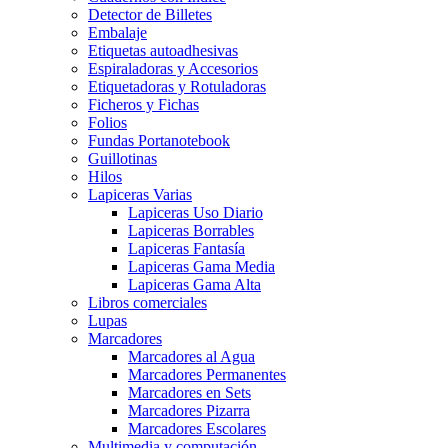
Detector de Billetes
Embalaje
Etiquetas autoadhesivas
Espiraladoras y Accesorios
Etiquetadoras y Rotuladoras
Ficheros y Fichas
Folios
Fundas Portanotebook
Guillotinas
Hilos
Lapiceras Varias
Lapiceras Uso Diario
Lapiceras Borrables
Lapiceras Fantasía
Lapiceras Gama Media
Lapiceras Gama Alta
Libros comerciales
Lupas
Marcadores
Marcadores al Agua
Marcadores Permanentes
Marcadores en Sets
Marcadores Pizarra
Marcadores Escolares
Multimedia y computación