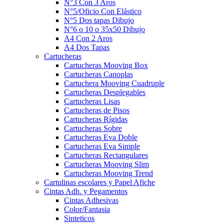
N°3 Con 3 Aros
N°5/Oficio Con Elástico
N°5 Dos tapas Dibujo
N°6 o 10 o 35x50 Dibujo
A4 Con 2 Aros
A4 Dos Tapas
Cartucheras
Cartucheras Mooving Box
Cartucheras Canoplas
Cartuchera Mooving Cuadruple
Cartucheras Desplegables
Cartucheras Lisas
Cartucheras de Pisos
Cartucheras Rígidas
Cartucheras Sobre
Cartucheras Eva Doble
Cartucheras Eva Simple
Cartucheras Rectangulares
Cartucheras Mooving Slim
Cartucheras Mooving Trend
Cartulinas escolares y Papel Afiche
Cintas Adh. y Pegamentos
Cintas Adhesivas
Color/Fantasia
Sinteticos