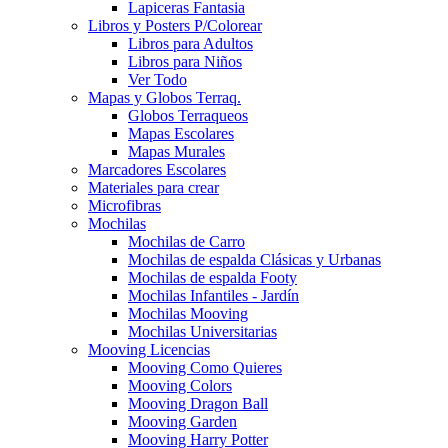
Lapiceras Fantasia
Libros y Posters P/Colorear
Libros para Adultos
Libros para Niños
Ver Todo
Mapas y Globos Terraq.
Globos Terraqueos
Mapas Escolares
Mapas Murales
Marcadores Escolares
Materiales para crear
Microfibras
Mochilas
Mochilas de Carro
Mochilas de espalda Clásicas y Urbanas
Mochilas de espalda Footy
Mochilas Infantiles - Jardín
Mochilas Mooving
Mochilas Universitarias
Mooving Licencias
Mooving Como Quieres
Mooving Colors
Mooving Dragon Ball
Mooving Garden
Mooving Harry Potter