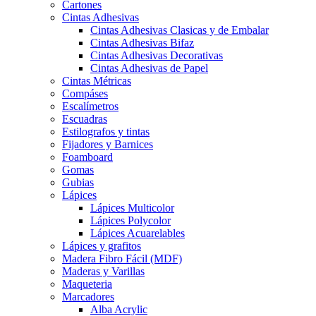
Cartones
Cintas Adhesivas
Cintas Adhesivas Clasicas y de Embalar
Cintas Adhesivas Bifaz
Cintas Adhesivas Decorativas
Cintas Adhesivas de Papel
Cintas Métricas
Compáses
Escalímetros
Escuadras
Estilografos y tintas
Fijadores y Barnices
Foamboard
Gomas
Gubias
Lápices
Lápices Multicolor
Lápices Polycolor
Lápices Acuarelables
Lápices y grafitos
Madera Fibro Fácil (MDF)
Maderas y Varillas
Maqueteria
Marcadores
Alba Acrylic