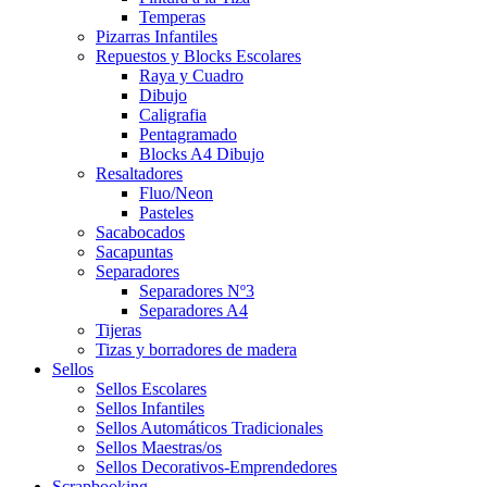
Temperas
Pizarras Infantiles
Repuestos y Blocks Escolares
Raya y Cuadro
Dibujo
Caligrafia
Pentagramado
Blocks A4 Dibujo
Resaltadores
Fluo/Neon
Pasteles
Sacabocados
Sacapuntas
Separadores
Separadores Nº3
Separadores A4
Tijeras
Tizas y borradores de madera
Sellos
Sellos Escolares
Sellos Infantiles
Sellos Automáticos Tradicionales
Sellos Maestras/os
Sellos Decorativos-Emprendedores
Scrapbooking