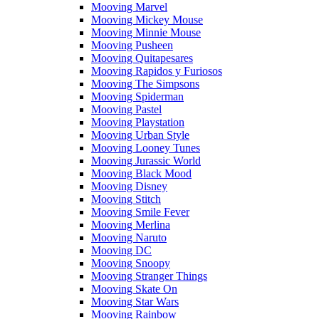
Mooving Marvel
Mooving Mickey Mouse
Mooving Minnie Mouse
Mooving Pusheen
Mooving Quitapesares
Mooving Rapidos y Furiosos
Mooving The Simpsons
Mooving Spiderman
Mooving Pastel
Mooving Playstation
Mooving Urban Style
Mooving Looney Tunes
Mooving Jurassic World
Mooving Black Mood
Mooving Disney
Mooving Stitch
Mooving Smile Fever
Mooving Merlina
Mooving Naruto
Mooving DC
Mooving Snoopy
Mooving Stranger Things
Mooving Skate On
Mooving Star Wars
Mooving Rainbow