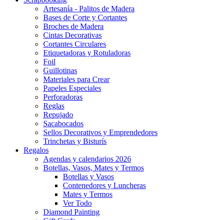
Artesanía - Palitos de Madera
Bases de Corte y Cortantes
Broches de Madera
Cintas Decorativas
Cortantes Circulares
Etiquetadoras y Rotuladoras
Foil
Guillotinas
Materiales para Crear
Papeles Especiales
Perforadoras
Reglas
Repujado
Sacabocados
Sellos Decorativos y Emprendedores
Trinchetas y Bisturís
Regalos
Agendas y calendarios 2026
Botellas, Vasos, Mates y Termos
Botellas y Vasos
Contenedores y Luncheras
Mates y Termos
Ver Todo
Diamond Painting