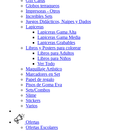
Gift Cards
Globos terraqueos
Impresoras - Otros
Increibles Sets
Juegos Didácticos, Naipes y Dados
Lapiceras
Lapiceras Gama Alta
Lapiceras Gama Media
Lapiceras Grabables
Libros y Posters para colorear
Libros para Adultos
Libros para Niños
Ver Todo
Maquillaje Artístico
Marcadores en Set
Papel de regalo
Pisos de Goma Eva
Sets/Combos
Slime
Stickers
Varios
Ofertas
Ofertas Escolares