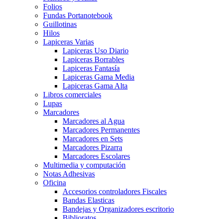
Folios
Fundas Portanotebook
Guillotinas
Hilos
Lapiceras Varias
Lapiceras Uso Diario
Lapiceras Borrables
Lapiceras Fantasía
Lapiceras Gama Media
Lapiceras Gama Alta
Libros comerciales
Lupas
Marcadores
Marcadores al Agua
Marcadores Permanentes
Marcadores en Sets
Marcadores Pizarra
Marcadores Escolares
Multimedia y computación
Notas Adhesivas
Oficina
Accesorios controladores Fiscales
Bandas Elasticas
Bandejas y Organizadores escritorio
Biblioratos