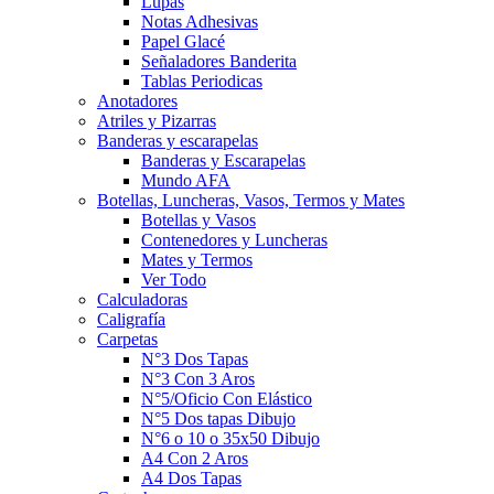
Lupas
Notas Adhesivas
Papel Glacé
Señaladores Banderita
Tablas Periodicas
Anotadores
Atriles y Pizarras
Banderas y escarapelas
Banderas y Escarapelas
Mundo AFA
Botellas, Luncheras, Vasos, Termos y Mates
Botellas y Vasos
Contenedores y Luncheras
Mates y Termos
Ver Todo
Calculadoras
Caligrafía
Carpetas
N°3 Dos Tapas
N°3 Con 3 Aros
N°5/Oficio Con Elástico
N°5 Dos tapas Dibujo
N°6 o 10 o 35x50 Dibujo
A4 Con 2 Aros
A4 Dos Tapas