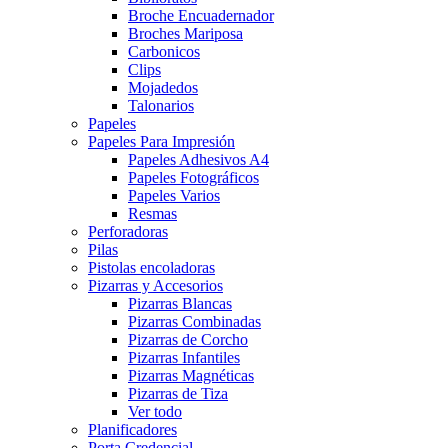
Broche Encuadernador
Broches Mariposa
Carbonicos
Clips
Mojadedos
Talonarios
Papeles
Papeles Para Impresión
Papeles Adhesivos A4
Papeles Fotográficos
Papeles Varios
Resmas
Perforadoras
Pilas
Pistolas encoladoras
Pizarras y Accesorios
Pizarras Blancas
Pizarras Combinadas
Pizarras de Corcho
Pizarras Infantiles
Pizarras Magnéticas
Pizarras de Tiza
Ver todo
Planificadores
Porta Credencial