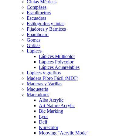
Cintas Métricas
Compáses
Escalímetros
Escuadras
Estilografos y tintas
Fijadores y Barnices
Foamboard
Gomas
Gubias
Lápices
Lápices Multicolor
Lápices Polycolor
Lápices Acuarelables
Lápices y grafitos
Madera Fibro Fácil (MDF)
Maderas y Varillas
Maqueteria
Marcadores
Alba Acrylic
Art Nature Acrylic
Bic Marking
Lyra
Deli
Kurecolor
Mooving "Acrylic Mode"