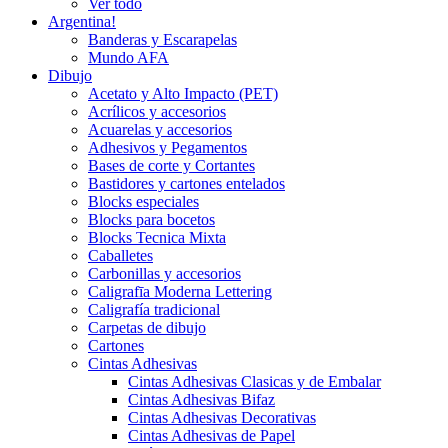
Ver todo
Argentina!
Banderas y Escarapelas
Mundo AFA
Dibujo
Acetato y Alto Impacto (PET)
Acrílicos y accesorios
Acuarelas y accesorios
Adhesivos y Pegamentos
Bases de corte y Cortantes
Bastidores y cartones entelados
Blocks especiales
Blocks para bocetos
Blocks Tecnica Mixta
Caballetes
Carbonillas y accesorios
Caligrafīa Moderna Lettering
Caligrafía tradicional
Carpetas de dibujo
Cartones
Cintas Adhesivas
Cintas Adhesivas Clasicas y de Embalar
Cintas Adhesivas Bifaz
Cintas Adhesivas Decorativas
Cintas Adhesivas de Papel