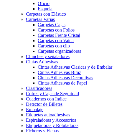
Oficio
Esquela
Carpetas con Elástico
Carpetas Varias
Carpetas Cajas
Carpetas con Folios
Carpetas Frente Cristal
Carpetas con Vaina
Carpetas con clip
Carpetas organizadoras
Chinches y señaladores
Cintas Adhesivas
Cintas Adhesivas Clasicas y de Embalar
Cintas Adhesivas Bifaz
Cintas Adhesivas Decorativas
Cintas Adhesivas de Papel
Clasificadores
Cofres y Cajas de Seguridad
Cuadernos con Indice
Detector de Billetes
Embalaje
Etiquetas autoadhesivas
Espiraladoras y Accesorios
Etiquetadoras y Rotuladoras
Ficheros y Fichas