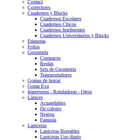
Contact
Correctores
Cuadernos y Blocks
Cuadernos Escolares
Cuadernos Chicos
Cuadernos Inteligentes
Cuadernos Universitarios y Blocks
Etiquetas
Folios
Geometría
Compaces
Reglas
Sets de Geometria
Transportadores
Gomas de borrar
Goma Eva
Impresoras - Rotuladoras - Otros
Lápices
Acuarelables
De colores
Negros
Fantasía
Lapiceras
Lapiceras Borrables
Lapiceras Uso diario