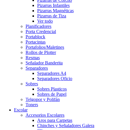
Pizarras de Corcho
Pizarras Infantiles
Pizarras Magnéticas
Pizarras de Tiza
Ver todo
Planificadores
Porta Credencial
Portablock
Portacintas
Portafolios/Maletines
Rollos de Plotter
Resmas
Señalador Banderita
Separadores
Separadores A4
Separadores Oficio
Sobres
Sobres Plasticos
Sobres de Papel
Telgopor y Polifán
Toners
Escolar
Accesorios Escolares
Aros para Carpetas
Chinches y Señaladores Galera