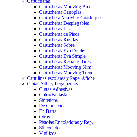
Cartucheras
Cartucheras Mooving Box
Cartucheras Canoplas
Cartuchera Mooving Cuadruple
Cartucheras Desplegables
Cartucheras Lisas
Cartucheras de Pisos
Cartucheras Rígidas
Cartucheras Sobre
Cartucheras Eva Doble
Cartucheras Eva Simple
Cartucheras Rectangulares
Cartucheras Mooving Slim
Cartucheras Mooving Trend
Cartulinas escolares y Papel Afiche
Cintas Adh. y Pegamentos
Cintas Adhesivas
Color/Fantasia
Sinteticos
De Contacto
En Barra
Otros
Pistolas Encoladoras y Rep.
Siliconados
Vinilicos