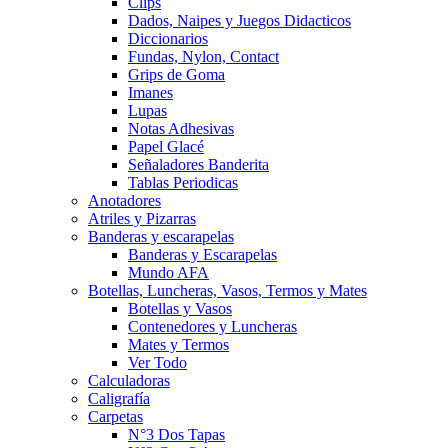
Clips
Dados, Naipes y Juegos Didacticos
Diccionarios
Fundas, Nylon, Contact
Grips de Goma
Imanes
Lupas
Notas Adhesivas
Papel Glacé
Señaladores Banderita
Tablas Periodicas
Anotadores
Atriles y Pizarras
Banderas y escarapelas
Banderas y Escarapelas
Mundo AFA
Botellas, Luncheras, Vasos, Termos y Mates
Botellas y Vasos
Contenedores y Luncheras
Mates y Termos
Ver Todo
Calculadoras
Caligrafía
Carpetas
N°3 Dos Tapas