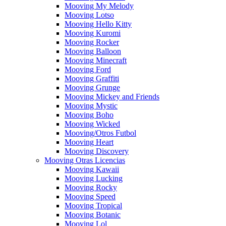
Mooving My Melody
Mooving Lotso
Mooving Hello Kitty
Mooving Kuromi
Mooving Rocker
Mooving Balloon
Mooving Minecraft
Mooving Ford
Mooving Graffiti
Mooving Grunge
Mooving Mickey and Friends
Mooving Mystic
Mooving Boho
Mooving Wicked
Mooving/Otros Futbol
Mooving Heart
Mooving Discovery
Mooving Otras Licencias
Mooving Kawaii
Mooving Lucking
Mooving Rocky
Mooving Speed
Mooving Tropical
Mooving Botanic
Mooving Lol