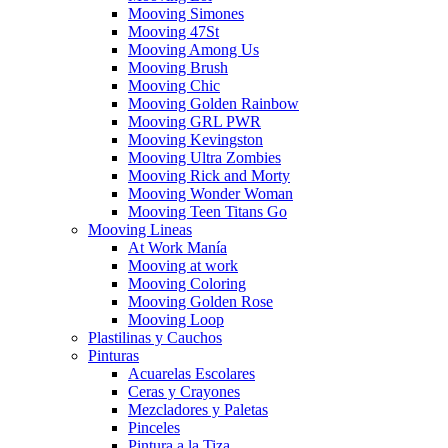
Mooving Simones
Mooving 47St
Mooving Among Us
Mooving Brush
Mooving Chic
Mooving Golden Rainbow
Mooving GRL PWR
Mooving Kevingston
Mooving Ultra Zombies
Mooving Rick and Morty
Mooving Wonder Woman
Mooving Teen Titans Go
Mooving Lineas
At Work Manía
Mooving at work
Mooving Coloring
Mooving Golden Rose
Mooving Loop
Plastilinas y Cauchos
Pinturas
Acuarelas Escolares
Ceras y Crayones
Mezcladores y Paletas
Pinceles
Pintura a la Tiza