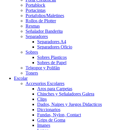
Portablock
Portacintas
Portafolios/Maletines
Rollos de Plotter
Resmas
Señalador Banderita
Separadores
Separadores A4
Separadores Oficio
Sobres
Sobres Plasticos
Sobres de Papel
Telgopor y Polifán
Toners
Escolar
Accesorios Escolares
Aros para Carpetas
Chinches y Señaladores Galera
Clips
Dados, Naipes y Juegos Didacticos
Diccionarios
Fundas, Nylon, Contact
Grips de Goma
Imanes