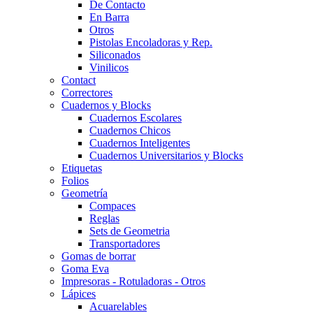
De Contacto
En Barra
Otros
Pistolas Encoladoras y Rep.
Siliconados
Vinilicos
Contact
Correctores
Cuadernos y Blocks
Cuadernos Escolares
Cuadernos Chicos
Cuadernos Inteligentes
Cuadernos Universitarios y Blocks
Etiquetas
Folios
Geometría
Compaces
Reglas
Sets de Geometria
Transportadores
Gomas de borrar
Goma Eva
Impresoras - Rotuladoras - Otros
Lápices
Acuarelables