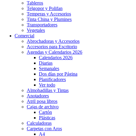
Tableros
Telgopor y Polifan
Temperas y Accesorios
Tinta China y Plumines
Transportadores
Vegetales
Comercial
Abrochadoras y Accesorios
Accesorios para Escritorio
Agendas y Calendarios 2026
Calendarios 2026
Diarias
Semanales
Dos días por Página
Planificadores
Ver todo
Almohadillas y Tintas
Anotadores
Atril posa libros
Cajas de archivo
Cartón
Plásticas
Calculadoras
Carpetas con Aros
A4