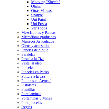
Mooving "Sketch"
Olami
Otras Marcas
Sharpie
Uni Paint
Uni Posca
Ver Todos
Mezcladores y Paletas
Microfibras graduadas
Muñecos Articulados
Oleos y accesorios
Papeles de dibujo
Paralelas
Pastel a la Tiza
Pastel al óleo
Pinceles
Pinceles en Packs
Pintura a la tiza
Pinturas en Aerosol
Pistoletes
Plantillas
Portalaminas
Portaminas y Minas
Portapinceles
Reglas