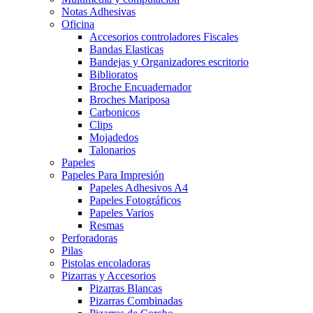
Notas Adhesivas
Oficina
Accesorios controladores Fiscales
Bandas Elasticas
Bandejas y Organizadores escritorio
Biblioratos
Broche Encuadernador
Broches Mariposa
Carbonicos
Clips
Mojadedos
Talonarios
Papeles
Papeles Para Impresión
Papeles Adhesivos A4
Papeles Fotográficos
Papeles Varios
Resmas
Perforadoras
Pilas
Pistolas encoladoras
Pizarras y Accesorios
Pizarras Blancas
Pizarras Combinadas