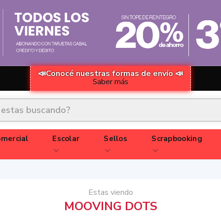
📣Conocé nuestras formas de envío 📣
Saber más
mercial
Escolar
Sellos
Scrapbooking
Estas viendo
MOOVING DOTS