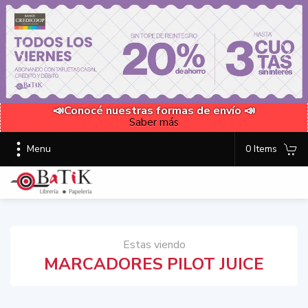
📣Conocé nuestras formas de envío 📣
Saber más
Menu
0 Items
Estas viendo
MARCADORES PILOT JUICE