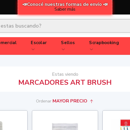
📣Conocé nuestras formas de envío 📣
Saber más
mercial
Escolar
Sellos
Scrapbooking
Estas viendo
MARCADORES ART BRUSH
MAYOR PRECIO
Ordenar