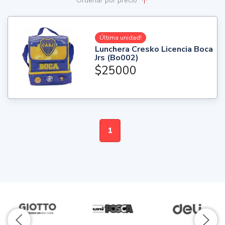
Ordenar
por precio
Última unidad!
Lunchera Cresko Licencia Boca
Jrs (Bo002)
$25000
1