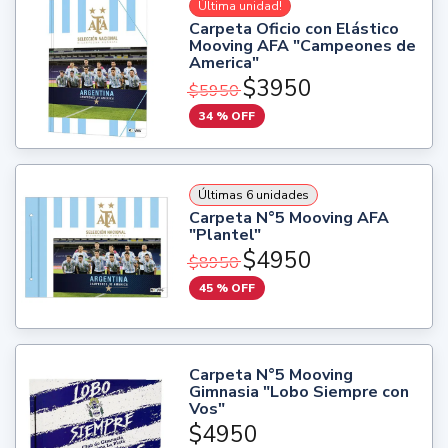
Última unidad!
Carpeta Oficio con Elástico
Mooving AFA "Campeones de
America"
$3950
$5950
34 % OFF
Últimas 6 unidades
Carpeta N°5 Mooving AFA
"Plantel"
$4950
$8950
45 % OFF
Carpeta N°5 Mooving
Gimnasia "Lobo Siempre con
Vos"
$4950