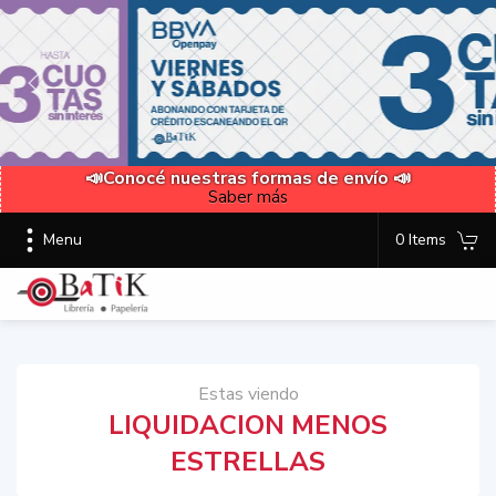
📣Conocé nuestras formas de envío 📣
Saber más
Menu
0 Items
Estas viendo
LIQUIDACION MENOS
ESTRELLAS