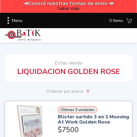
📣Conocé nuestras formas de envío 📣
Saber más
Menu
0 Items
Estas viendo
LIQUIDACION GOLDEN ROSE
Ordenar
por precio
Últimas 3 unidades
Blister surtido 3 en 1 Mooving
At Work Golden Rose
$7500