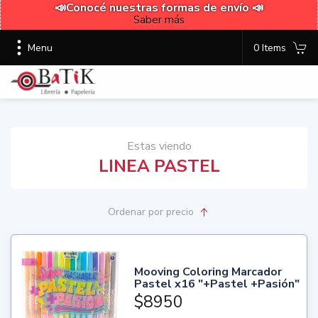
📣Conocé nuestras formas de envío 📣
Saber más
Menu
0 Items
Estas viendo
LINEA PASTEL
Ordenar
por precio
Mooving Coloring Marcador
Pastel x16 "+Pastel +Pasión"
$8950