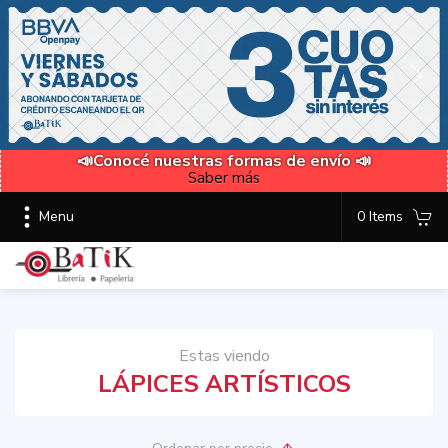
📣Conocé nuestras formas de envío 📣
Saber más
Menu
0 Items
Estas viendo
LÁPICES ARTÍSTICOS