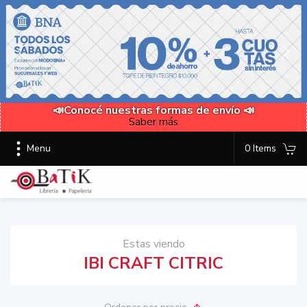
📣Conocé nuestras formas de envío 📣
Saber más
Menu
0 Items
Estas viendo
IBI CRAFT CITRIC