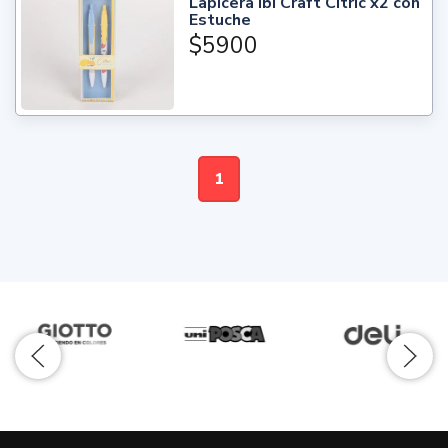
Lapicera Ibi Craft Citric x2 con
Estuche
$5900
1