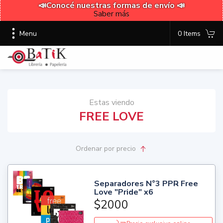
📣Conocé nuestras formas de envío 📣
Saber más
Menu
0 Items
Estas viendo
FREE LOVE
Ordenar
por precio
Separadores N°3 PPR Free
Love "Pride" x6
$2000