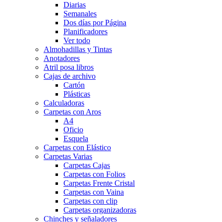
Diarias
Semanales
Dos días por Página
Planificadores
Ver todo
Almohadillas y Tintas
Anotadores
Atril posa libros
Cajas de archivo
Cartón
Plásticas
Calculadoras
Carpetas con Aros
A4
Oficio
Esquela
Carpetas con Elástico
Carpetas Varias
Carpetas Cajas
Carpetas con Folios
Carpetas Frente Cristal
Carpetas con Vaina
Carpetas con clip
Carpetas organizadoras
Chinches y señaladores