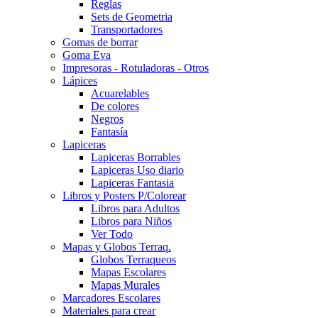
Reglas
Sets de Geometria
Transportadores
Gomas de borrar
Goma Eva
Impresoras - Rotuladoras - Otros
Lápices
Acuarelables
De colores
Negros
Fantasía
Lapiceras
Lapiceras Borrables
Lapiceras Uso diario
Lapiceras Fantasia
Libros y Posters P/Colorear
Libros para Adultos
Libros para Niños
Ver Todo
Mapas y Globos Terraq.
Globos Terraqueos
Mapas Escolares
Mapas Murales
Marcadores Escolares
Materiales para crear