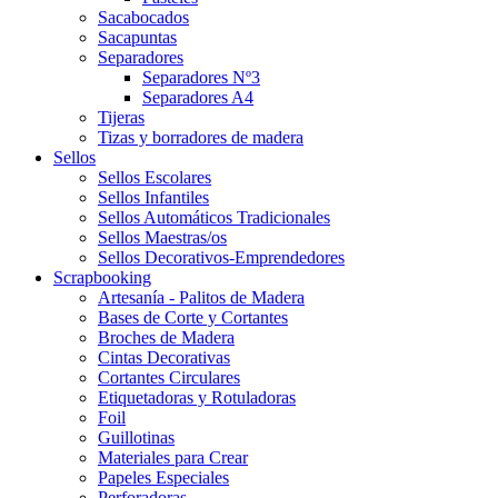
Sacabocados
Sacapuntas
Separadores
Separadores Nº3
Separadores A4
Tijeras
Tizas y borradores de madera
Sellos
Sellos Escolares
Sellos Infantiles
Sellos Automáticos Tradicionales
Sellos Maestras/os
Sellos Decorativos-Emprendedores
Scrapbooking
Artesanía - Palitos de Madera
Bases de Corte y Cortantes
Broches de Madera
Cintas Decorativas
Cortantes Circulares
Etiquetadoras y Rotuladoras
Foil
Guillotinas
Materiales para Crear
Papeles Especiales
Perforadoras