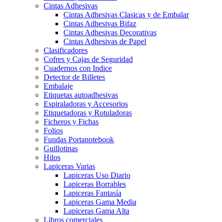
Cintas Adhesivas
Cintas Adhesivas Clasicas y de Embalar
Cintas Adhesivas Bifaz
Cintas Adhesivas Decorativas
Cintas Adhesivas de Papel
Clasificadores
Cofres y Cajas de Seguridad
Cuadernos con Indice
Detector de Billetes
Embalaje
Etiquetas autoadhesivas
Espiraladoras y Accesorios
Etiquetadoras y Rotuladoras
Ficheros y Fichas
Folios
Fundas Portanotebook
Guillotinas
Hilos
Lapiceras Varias
Lapiceras Uso Diario
Lapiceras Borrables
Lapiceras Fantasía
Lapiceras Gama Media
Lapiceras Gama Alta
Libros comerciales