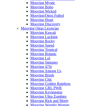
Mooving Mystic
Mooving Boho
Mooving Wicked
Mooving/Otros Futbol
Mooving Heart
Mooving Discovery
Mooving Otras Licencias
Mooving Kawaii
Mooving Lucking
Mooving Rocky
Mooving Speed
Mooving Tropical
Mooving Botanic
Mooving Lol
Mooving Simones
Mooving 47St
Mooving Among Us
Mooving Brush
Mooving Chic
Mooving Golden Rainbow
Mooving GRL PWR
Mooving Kevingston
Mooving Ultra Zombies
Mooving Rick and Morty
Mooving Wonder Woman