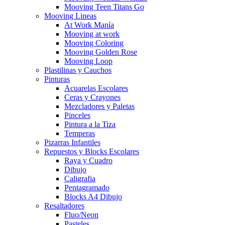
Mooving Teen Titans Go
Mooving Lineas
At Work Manía
Mooving at work
Mooving Coloring
Mooving Golden Rose
Mooving Loop
Plastilinas y Cauchos
Pinturas
Acuarelas Escolares
Ceras y Crayones
Mezcladores y Paletas
Pinceles
Pintura a la Tiza
Temperas
Pizarras Infantiles
Repuestos y Blocks Escolares
Raya y Cuadro
Dibujo
Caligrafia
Pentagramado
Blocks A4 Dibujo
Resaltadores
Fluo/Neon
Pasteles