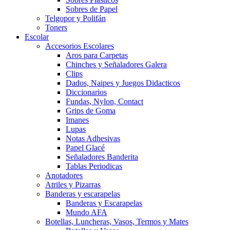
Sobres de Papel
Telgopor y Polifán
Toners
Escolar
Accesorios Escolares
Aros para Carpetas
Chinches y Señaladores Galera
Clips
Dados, Naipes y Juegos Didacticos
Diccionarios
Fundas, Nylon, Contact
Grips de Goma
Imanes
Lupas
Notas Adhesivas
Papel Glacé
Señaladores Banderita
Tablas Periodicas
Anotadores
Atriles y Pizarras
Banderas y escarapelas
Banderas y Escarapelas
Mundo AFA
Botellas, Luncheras, Vasos, Termos y Mates