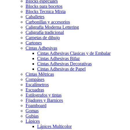
Blocks especiales
Blocks para bocetos
Blocks Tecnica Mixta
Caballetes
Carbonillas y accesorios
Caligrafīa Moderna Lettering
Caligrafía tradicional
Carpetas de dibujo
Cartones
Cintas Adhesivas
Cintas Adhesivas Clasicas y de Embalar
Cintas Adhesivas Bifaz
Cintas Adhesivas Decorativas
Cintas Adhesivas de Papel
Cintas Métricas
Compáses
Escalímetros
Escuadras
Estilografos y tintas
Fijadores y Barnices
Foamboard
Gomas
Gubias
Lápices
Lápices Multicolor