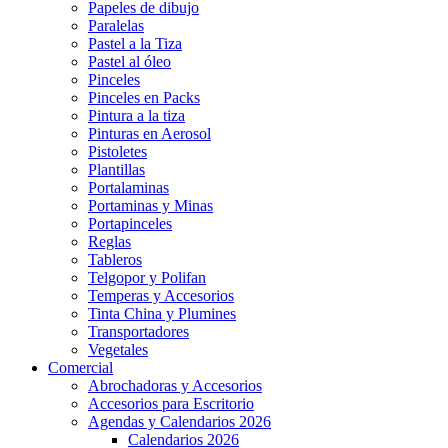
Papeles de dibujo
Paralelas
Pastel a la Tiza
Pastel al óleo
Pinceles
Pinceles en Packs
Pintura a la tiza
Pinturas en Aerosol
Pistoletes
Plantillas
Portalaminas
Portaminas y Minas
Portapinceles
Reglas
Tableros
Telgopor y Polifan
Temperas y Accesorios
Tinta China y Plumines
Transportadores
Vegetales
Comercial
Abrochadoras y Accesorios
Accesorios para Escritorio
Agendas y Calendarios 2026
Calendarios 2026