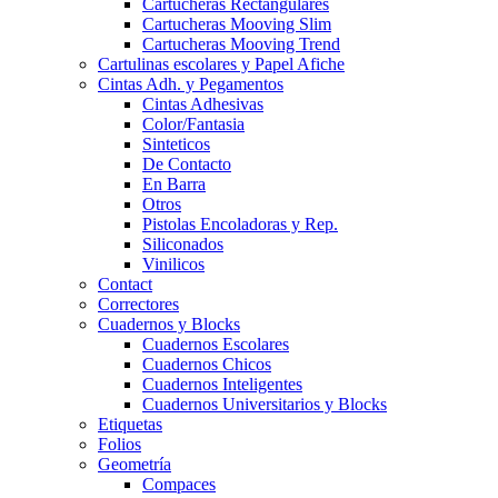
Cartucheras Rectangulares
Cartucheras Mooving Slim
Cartucheras Mooving Trend
Cartulinas escolares y Papel Afiche
Cintas Adh. y Pegamentos
Cintas Adhesivas
Color/Fantasia
Sinteticos
De Contacto
En Barra
Otros
Pistolas Encoladoras y Rep.
Siliconados
Vinilicos
Contact
Correctores
Cuadernos y Blocks
Cuadernos Escolares
Cuadernos Chicos
Cuadernos Inteligentes
Cuadernos Universitarios y Blocks
Etiquetas
Folios
Geometría
Compaces