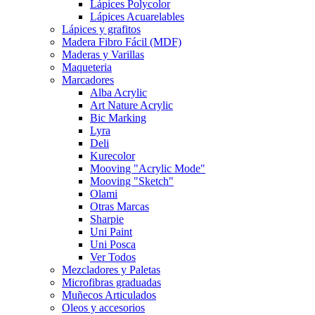
Lápices Polycolor
Lápices Acuarelables
Lápices y grafitos
Madera Fibro Fácil (MDF)
Maderas y Varillas
Maqueteria
Marcadores
Alba Acrylic
Art Nature Acrylic
Bic Marking
Lyra
Deli
Kurecolor
Mooving "Acrylic Mode"
Mooving "Sketch"
Olami
Otras Marcas
Sharpie
Uni Paint
Uni Posca
Ver Todos
Mezcladores y Paletas
Microfibras graduadas
Muñecos Articulados
Oleos y accesorios