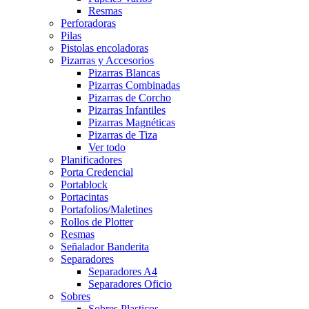
Resmas
Perforadoras
Pilas
Pistolas encoladoras
Pizarras y Accesorios
Pizarras Blancas
Pizarras Combinadas
Pizarras de Corcho
Pizarras Infantiles
Pizarras Magnéticas
Pizarras de Tiza
Ver todo
Planificadores
Porta Credencial
Portablock
Portacintas
Portafolios/Maletines
Rollos de Plotter
Resmas
Señalador Banderita
Separadores
Separadores A4
Separadores Oficio
Sobres
Sobres Plasticos