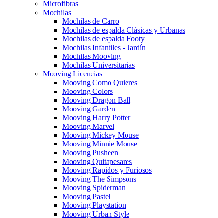
Microfibras
Mochilas
Mochilas de Carro
Mochilas de espalda Clásicas y Urbanas
Mochilas de espalda Footy
Mochilas Infantiles - Jardín
Mochilas Mooving
Mochilas Universitarias
Mooving Licencias
Mooving Como Quieres
Mooving Colors
Mooving Dragon Ball
Mooving Garden
Mooving Harry Potter
Mooving Marvel
Mooving Mickey Mouse
Mooving Minnie Mouse
Mooving Pusheen
Mooving Quitapesares
Mooving Rapidos y Furiosos
Mooving The Simpsons
Mooving Spiderman
Mooving Pastel
Mooving Playstation
Mooving Urban Style