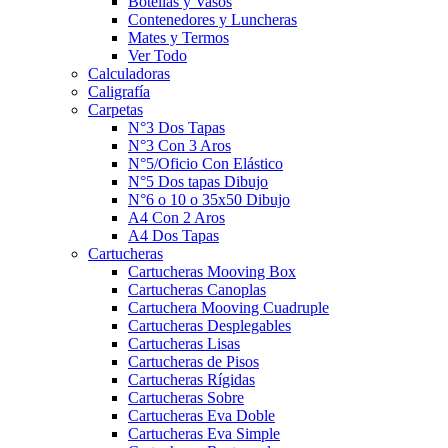
Botellas y Vasos
Contenedores y Luncheras
Mates y Termos
Ver Todo
Calculadoras
Caligrafía
Carpetas
N°3 Dos Tapas
N°3 Con 3 Aros
N°5/Oficio Con Elástico
N°5 Dos tapas Dibujo
N°6 o 10 o 35x50 Dibujo
A4 Con 2 Aros
A4 Dos Tapas
Cartucheras
Cartucheras Mooving Box
Cartucheras Canoplas
Cartuchera Mooving Cuadruple
Cartucheras Desplegables
Cartucheras Lisas
Cartucheras de Pisos
Cartucheras Rígidas
Cartucheras Sobre
Cartucheras Eva Doble
Cartucheras Eva Simple