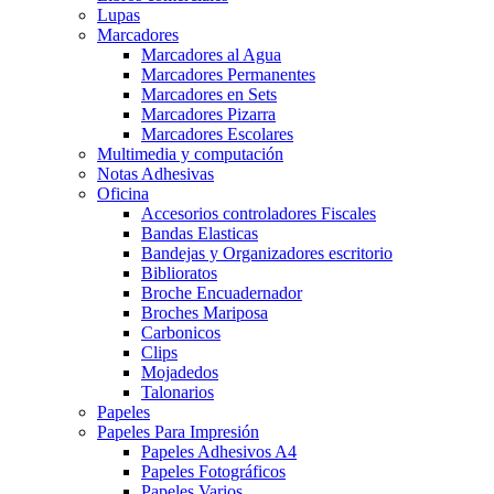
Lupas
Marcadores
Marcadores al Agua
Marcadores Permanentes
Marcadores en Sets
Marcadores Pizarra
Marcadores Escolares
Multimedia y computación
Notas Adhesivas
Oficina
Accesorios controladores Fiscales
Bandas Elasticas
Bandejas y Organizadores escritorio
Biblioratos
Broche Encuadernador
Broches Mariposa
Carbonicos
Clips
Mojadedos
Talonarios
Papeles
Papeles Para Impresión
Papeles Adhesivos A4
Papeles Fotográficos
Papeles Varios