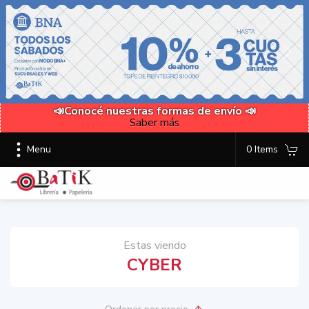
📣Conocé nuestras formas de envío 📣
Saber más
Menu
0 Items
Estas viendo
CYBER