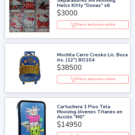
Separadores A4 Mooving
Hello Kitty "Donas" x6
$3000
Precio exclusivo online
Mochila Carro Cresko Lic. Boca
Jrs. (12") BO104
$38500
Precio exclusivo online
Cartuchera 1 Piso Tela
Mooving Jóvenes Titanes en
Acción "M0"
$14950