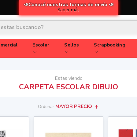
📣Conocé nuestras formas de envío 📣
Saber más
mercial
Escolar
Sellos
Scrapbooking
Estas viendo
CARPETA ESCOLAR DIBUJO
MAYOR PRECIO
Ordenar