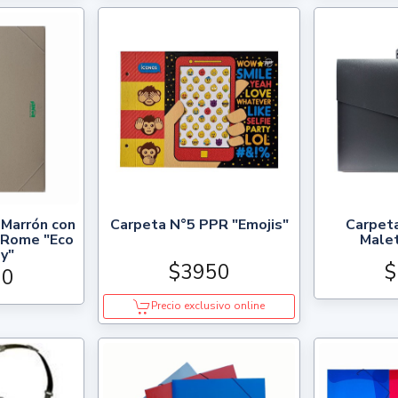
 Marrón con
Carpeta N°5 PPR "Emojis"
Carpeta
 Rome "Eco
Malet
ly"
$3950
$
00
Precio exclusivo online