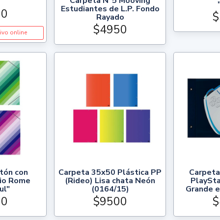
Carpeta N°5 Mooving
Estudiantes de L.P. Fondo
50
$
Rayado
$4950
ivo online
tón con
Carpeta 35x50 Plástica PP
Carpeta
cio Rome
(Rideo) Lisa chata Neón
PlaySta
ul"
(0164/15)
Grande e
50
$9500
$