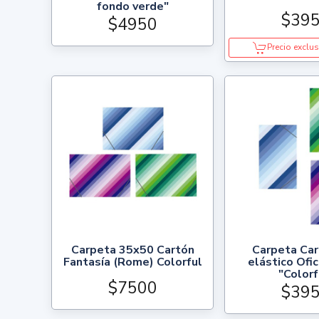
fondo verde"
$39
$4950
Precio exclus
Carpeta 35x50 Cartón
Carpeta Car
Fantasía (Rome) Colorful
elástico Ofi
"Colorf
$7500
$39