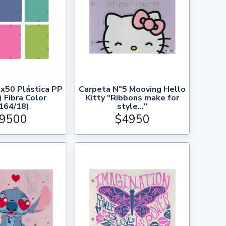
x50 Plástica PP
Carpeta N°5 Mooving Hello
 Fibra Color
Kitty "Ribbons make for
164/18)
style..."
9500
$4950