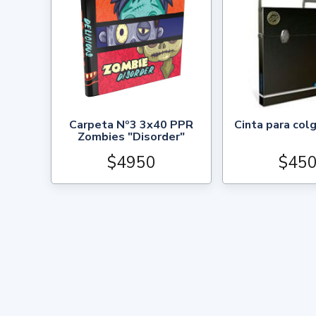
Carpeta Nº3 3x40 PPR
Cinta para col
Zombies "Disorder"
$4950
$45