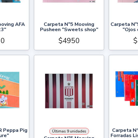
ooving AFA
Carpeta N°5 Mooving
Carpeta N°
23"
Pusheen "Sweets shop"
"Ojos 
50
$4950
$
R Peppa Pig
Carpeta Nº
Últimas 9 unidades
ure"
Forradas Li