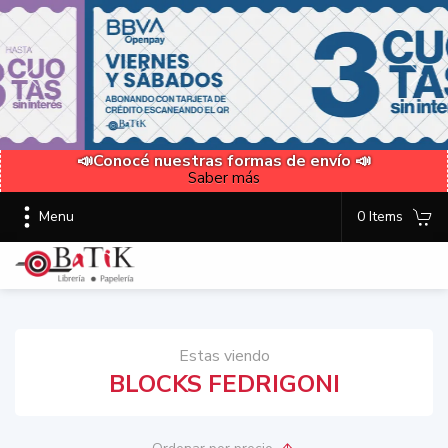
📣Conocé nuestras formas de envío 📣
Saber más
Menu
0 Items
Estas viendo
BLOCKS FEDRIGONI