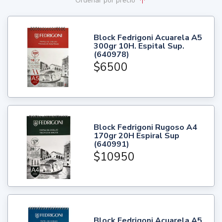
Ordenar
por precio
Block Fedrigoni Acuarela A5
300gr 10H. Espital Sup.
(640978)
$6500
Block Fedrigoni Rugoso A4
170gr 20H Espiral Sup
(640991)
$10950
Block Fedrigoni Acuarela A5