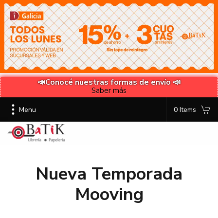
📣Conocé nuestras formas de envío 📣
Saber más
Menu
0 Items
Nueva Temporada
Mooving